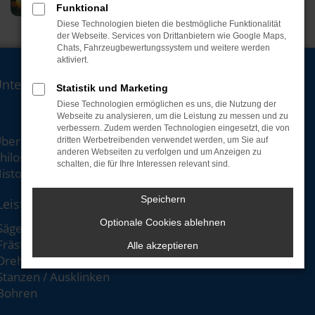
Funktional
Diese Technologien bieten die bestmögliche Funktionalität
der Webseite. Services von Drittanbietern wie Google Maps,
Chats, Fahrzeugbewertungssystem und weitere werden
aktiviert.
Unternehmen
Statistik und Marketing
Diese Technologien ermöglichen es uns, die Nutzung der
Webseite zu analysieren, um die Leistung zu messen und zu
verbessern. Zudem werden Technologien eingesetzt, die von
ber uns
dritten Werbetreibenden verwendet werden, um Sie auf
anderen Webseiten zu verfolgen und um Anzeigen zu
hilosophie
schalten, die für Ihre Interessen relevant sind.
istorie
Speichern
Leistungen
Optionale Cookies ablehnen
Sägen
Frästechnik
Alle akzeptieren
Drehtechnik
Stanzen / Ausklinken
Bohren