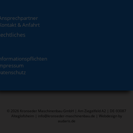
Ansprechpartner
Kontakt & Anfahrt
echtliches
nformationspflichten
mpressum
atenschutz
© 2026 Kronseder Maschinenbau GmbH | Am Ziegelfeld A2 | DE-93087
Alteglofsheim | info@kronseder-maschinenbau.de |
Webdesign by
audaris.de