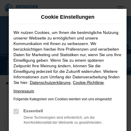
Zum
Hauptinhalt
Cookie Einstellungen
springen
Wir nutzen Cookies, um Ihnen die bestmögliche Nutzung
unserer Webseite zu ermöglichen und unsere
Kommunikation mit Ihnen zu verbessern. Wir
berücksichtigen hierbei Ihre Präferenzen und verarbeiten
Daten für Marketing und Statistiken nur, wenn Sie uns Ihre
Einwilligung geben. Wenn Sie zu einem späteren
Offene Stellen
Zeitpunkt Ihre Meinung ändern, können Sie die
Einwilligung jederzeit für die Zukunft widerrufen. Weitere
Informationen zum Umfang der Datenverarbeitung finden
Sie hier:
Datenschutzerklärung
,
Cookie-Richtlinie
.
Startseite
Jobs & Karriere
Offene Stellen
Impressum
Folgende Kategorien von Cookies werden von uns eingesetzt:
Essentiell
Diese Technologien sind erforderlich, um die
CNC-Dreher (m/w/d)
Kernfunktionalität der Webseite zu gewährleisten.