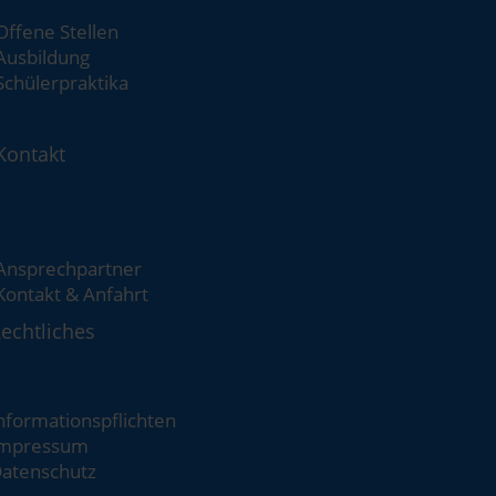
Offene Stellen
Ausbildung
Schülerpraktika
Kontakt
Ansprechpartner
Kontakt & Anfahrt
echtliches
nformationspflichten
mpressum
atenschutz